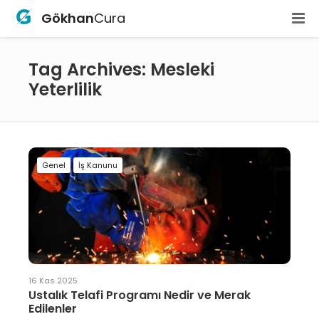
Gökhan
Cura
Tag Archives: Mesleki
Yeterlilik
Genel
İş Kanunu
16 Kas 2025
Ustalık Telafi Programı Nedir ve Merak
Edilenler