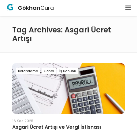
Gökhan
Cura
Tag Archives: Asgari Ücret
Artışı
Bordrolama
Genel
İş Kanunu
16 Kas 2025
Asgari Ücret Artışı ve Vergi İstisnası